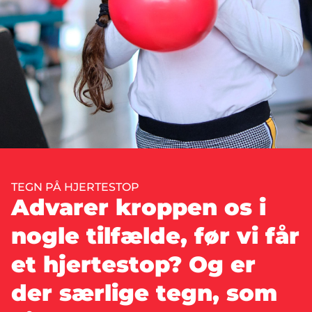
TEGN PÅ HJERTESTOP
Advarer kroppen os i
nogle tilfælde, før vi får
et hjertestop? Og er
der særlige tegn, som